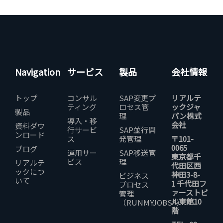
Navigation
サービス
製品
会社情報
トップ
コンサル
SAP変更プ
リアルテ
ティング
ロセス管
ックジャ
製品
理
パン株式
導入・移
会社
資料ダウ
行サービ
SAP並行開
ンロード
ス
発管理
〒101-
0065
ブログ
運用サー
SAP移送管
東京都千
ビス
理
リアルテ
代田区西
ックにつ
神田3-8-
ビジネス
いて
1 千代田フ
プロセス
ァーストビ
管理
ル東館10
（RUNMYJOBS®）
階