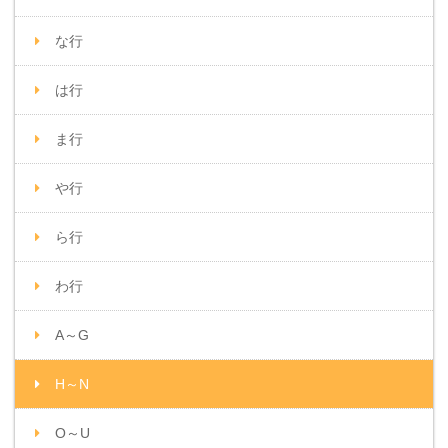
な行
は行
ま行
や行
ら行
わ行
A～G
H～N
O～U