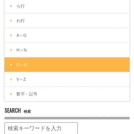
ら行
わ行
A～G
H～N
O～U
V～Z
数字・記号
SEARCH
検索