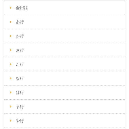
全用語
あ行
か行
さ行
た行
な行
は行
ま行
や行