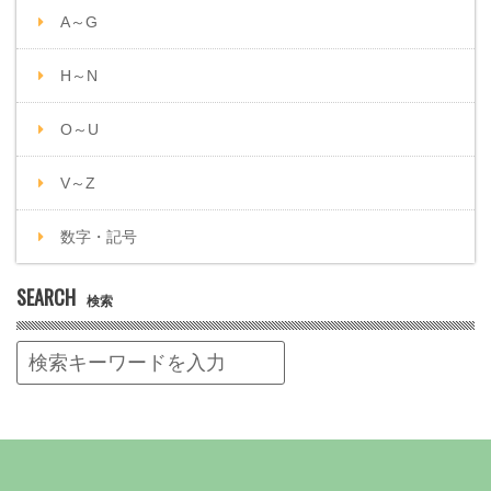
A～G
H～N
O～U
V～Z
数字・記号
SEARCH
検索