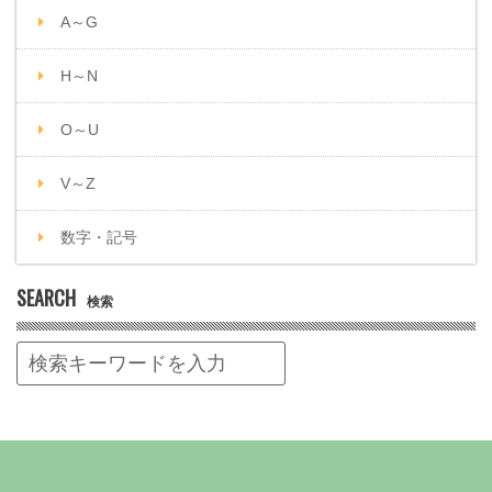
A～G
H～N
O～U
V～Z
数字・記号
SEARCH
検索