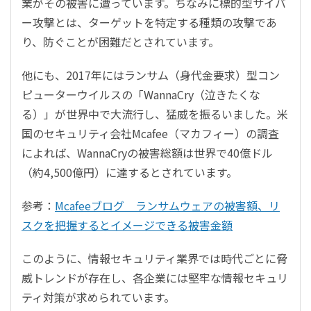
業がその被害に遭っています。ちなみに標的型サイバ
ー攻撃とは、ターゲットを特定する種類の攻撃であ
り、防ぐことが困難だとされています。
他にも、2017年にはランサム（身代金要求）型コン
ピューターウイルスの「WannaCry（泣きたくな
る）」が世界中で大流行し、猛威を振るいました。米
国のセキュリティ会社Mcafee（マカフィー）の調査
によれば、WannaCryの被害総額は世界で40億ドル
（約4,500億円）に達するとされています。
参考：
Mcafeeブログ ランサムウェアの被害額、リ
スクを把握するとイメージできる被害金額
このように、情報セキュリティ業界では時代ごとに脅
威トレンドが存在し、各企業には堅牢な情報セキュリ
ティ対策が求められています。