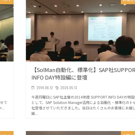
【SolMan自動化、標準化】SAP社SUPPOR
INFO DAY特設編に登壇
2014.06.12
2026.05.13
P
今週月曜日にSAP社主催の2014年度 SUPPORT INFO DAYの特
させて
として、SAP Solution Manager活用による自動化・標準化の
..
社登壇させていただきました。当日はたくさんのお客様にお越
誠...