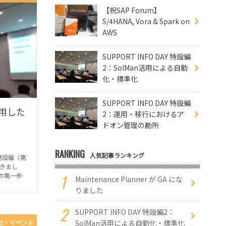
【祝SAP Forum】
S/4HANA, Vora & Spark on
AWS
SUPPORT INFO DAY 特設編
2：SolMan活用による自動
化・標準化
SUPPORT INFO DAY 特設編
を活用した
2：運用・移行におけるア
ドオン管理の勘所
RANKING
人気記事ランキング
Y特設編（第
きまし
の第一歩
Maintenance Planner が GA にな
りました
SUPPORT INFO DAY 特設編2：
SolMan活用による自動化・標準化
せ・イベント