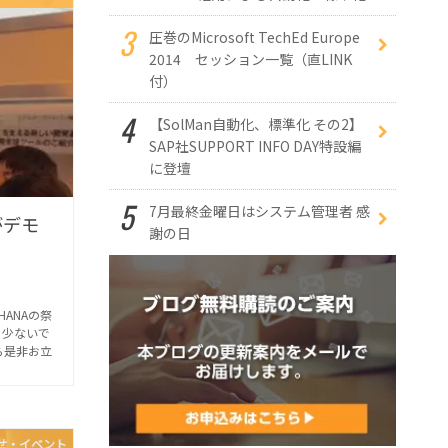
圧巻のMicrosoft TechEd Europe
2014 セッション一覧（直LINK
付）
【SolMan自動化、標準化 その2】
SAP社SUPPORT INFO DAY特設編
に登壇
7月最終金曜日はシステム管理者 感
Hがデモ
謝の日
HANAの祭
も少ないで
ら是非お立
せ・イベント