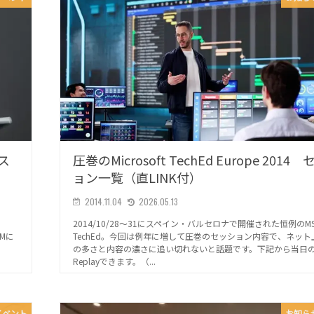
ース
圧巻のMicrosoft TechEd Europe 2014
ョン一覧（直LINK付）
2014.11.04
2026.05.13
-
2014/10/28～31にスペイン・バルセロナで開催された恒例のM
AMに
TechEd。今回は例年に増して圧巻のセッション内容で、ネット
の多さと内容の濃さに追い切れないと話題です。下記から当日のSe
Replayできます。（...
イベント
お知ら