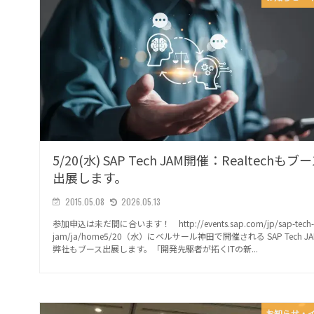
5/20(水) SAP Tech JAM開催：Realtechもブ
出展します。
2015.05.08
2026.05.13
参加申込は未だ間に合います！ http://events.sap.com/jp/sap-tech
jam/ja/home5/20（水）にベルサール神田で開催される SAP Tech J
弊社もブース出展します。「開発先駆者が拓くITの新...
お知らせ・