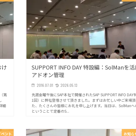
おけ
SUPPORT INFO DAY 特設編：SolMan
アドオン管理
2016.07.01
2026.05.13
編（第
先週金曜午後にSAP本社で開催されたSAP SUPPORT INFO DA
し
1回）に弊社登壇させて頂きました。まずはお忙しい中ご来場頂
詳細
た、たくさんの皆様にお礼を申し上げます。当日は、SolManへ
ということで定番のS...
イベント
お知ら