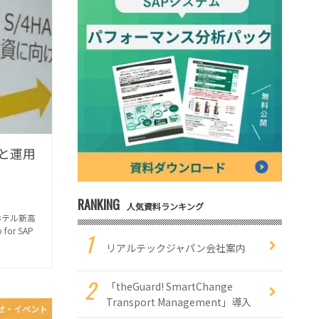
盤と運用
RANKING
人気資料ランキング
スホテル新高
or SAP
リアルテックジャパン会社案内
「theGuard! SmartChange
Transport Management」導入
せ・イベント