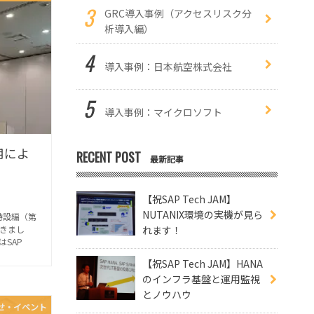
GRC導入事例（アクセスリスク分
析導入編）
導入事例：日本航空株式会社
導入事例：マイクロソフト
活用によ
RECENT POST
最新記事
【祝SAP Tech JAM】
NUTANIX環境の実機が見ら
Y特設編（第
れます！
きまし
SAP
【祝SAP Tech JAM】HANA
のインフラ基盤と運用監視
とノウハウ
せ・イベント