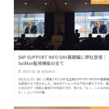
お知らせ・
SAP SUPPORT INFO DAY基礎編に弊社登壇：
SolMan監視機能の全て
2013.11.20
2026.05.13
2013/11/15（金）に開催されたSAP社主催SUPPORT INFODAY基礎
社登壇させて頂きました。当日のアジェンダは下記の通りですが、基
とあるので一見初心者向けの内容ですが、我々も「えー、こんなのあ
だ。」というのが幾...