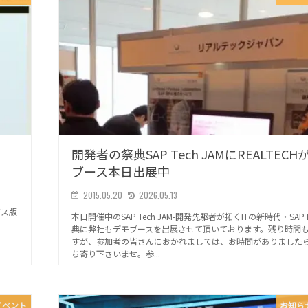
開発者の祭典SAP Tech JAMにREALTEC
ブース本日出展中
2015.05.20
2026.05.13
ビス版
本日開催中のSAP Tech JAM-開発先駆者が拓くITの新時代・SAP 
典に弊社もデモブースを出展させて頂いております。残り時間
すが、参加者の皆さんにおかれましては、お時間がありました
ち寄り下さいませ。参...
イベント
お知ら