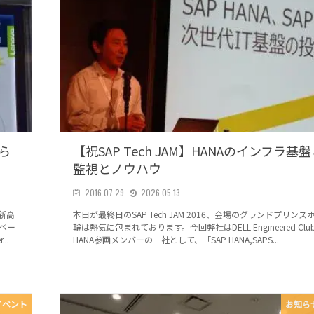
見ら
【祝SAP Tech JAM】HANAのインフラ基
監視とノウハウ
2016.07.29
2026.05.13
ル新高
本日が最終日のSAP Tech JAM 2016、会場のグランドプリン
Xベー
輪は熱気に包まれております。今回弊社はDELL Engineered Club f
..
HANA参画メンバーの一社として、「SAP HANA,SAPS...
イベント
お知ら