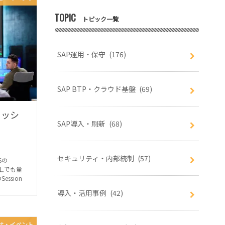
TOPIC
トピック一覧
SAP運用・保守
(176)
SAP BTP・クラウド基盤
(69)
 セッシ
SAP導入・刷新
(68)
セキュリティ・内部統制
(57)
Sの
上でも量
ssion
導入・活用事例
(42)
せ・イベント