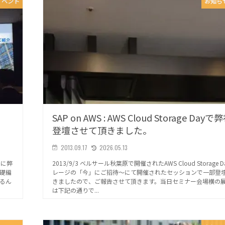
イベント
お知ら
SAP on AWS : AWS Cloud Storage Day
登壇させて頂きました。
2013.09.17
2026.05.13
編に弊
2013/9/3 ベルサール秋葉原で開催されたAWS Cloud Storage 
礎編
レージの「今」にご招待～にて開催されたセッションで一部登
るん
きましたので、ご報告させて頂きます。当日セミナー会場横の
は下記の通りで...