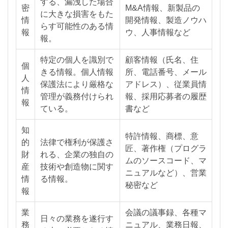
する、漏洩した場合
密
M&A情報、新製品の
に大きな損害をもた
情
開発情報、製造ノウハ
らす可能性のある情
報
ウ、人事情報など
報。
特定の個人を識別で
顧客情報（氏名、住
個
きる情報。個人情報
所、電話番号、メール
人
保護法により厳格な
アドレス）、従業員情
情
管理が義務付けられ
報、採用応募者の履歴
報
ている。
書など
知
特許情報、商標、意
的
法律で権利が保護さ
匠、著作権（プログラ
財
れる、企業の独自の
ムのソースコード、マ
産
技術や創造物に関す
ニュアルなど）、営業
情
る情報。
秘密など
報
業
会議の議事録、各種マ
日々の業務を遂行す
務
ニュアル、業務日報、