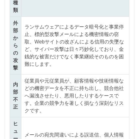
種
類
外
ランサムウェアによるデータ暗号化と事業停
部
止、標的型攻撃メールによる機密情報の窃
か
取、Webサイトの改ざんによる信用の失墜な
ら
ど、サイバー攻撃は日々巧妙化しており、金
の
銭的な被害だけでなく事業継続そのものを困
攻
難にします。
撃
従業員や元従業員が、顧客情報や技術情報な
内
どの機密データを不正に持ち出し、競合他社
部
へ漏洩させたり、悪用したりするケースで
不
す。企業の競争力を著しく損なう深刻なリス
正
クです。
ヒ
ュ
メールの宛先間違いによる誤送信、個人情報
ー