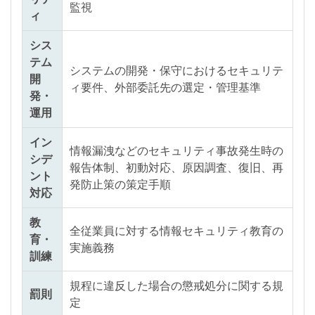
監視
ィ
シス
テム
システムの開発・保守におけるセキュリテ
開
ィ要件、外部委託先の選定・管理基準
発・
運用
イン
情報漏洩などのセキュリティ事故発生時の
シデ
報告体制、初動対応、原因調査、復旧、再
ント
発防止策の策定手順
対応
教
全従業員に対する情報セキュリティ教育の
育・
実施義務
訓練
規程に違反した場合の懲戒処分に関する規
罰則
定