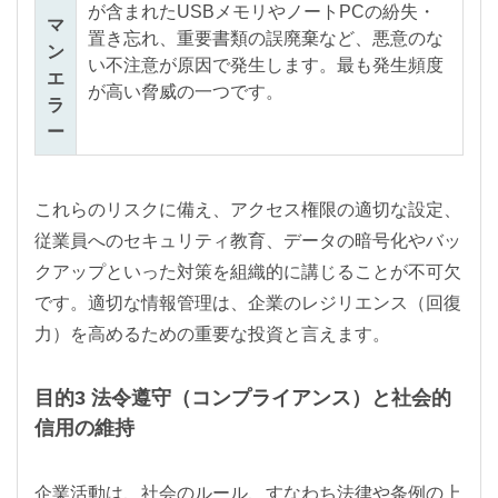
が含まれたUSBメモリやノートPCの紛失・
マ
置き忘れ、重要書類の誤廃棄など、悪意のな
ン
い不注意が原因で発生します。最も発生頻度
エ
が高い脅威の一つです。
ラ
ー
これらのリスクに備え、アクセス権限の適切な設定、
従業員へのセキュリティ教育、データの暗号化やバッ
クアップといった対策を組織的に講じることが不可欠
です。適切な情報管理は、企業のレジリエンス（回復
力）を高めるための重要な投資と言えます。
目的3 法令遵守（コンプライアンス）と社会的
信用の維持
企業活動は、社会のルール、すなわち法律や条例の上