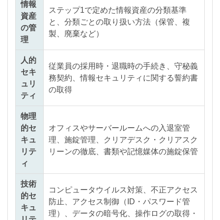
情報
ステップ1で定めた情報資産の分類基準
資産
と、分類ごとの取り扱い方法（保管、複
の管
製、廃棄など）
理
人的
従業員の採用時・退職時の手続き、守秘義
セキ
務契約、情報セキュリティに関する誓約書
ュリ
の取得
ティ
物理
的セ
オフィスやサーバールームへの入退室管
キュ
理、施錠管理、クリアデスク・クリアスク
リテ
リーンの徹底、書類や記憶媒体の施錠保管
ィ
技術
コンピュータウイルス対策、不正アクセス
的セ
防止、アクセス制御（ID・パスワード管
キュ
理）、データの暗号化、操作ログの取得・
リテ