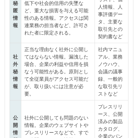
秘
低下や社会的信用の失墜な
人情報、人
匿
ど、重大な損害を与える可能
事評価デー
情
性のある情報。アクセスは関
タ、主要な
報
連業務の担当者など、許可さ
取引先との
れた者に限定される。
契約書など
正当な理由なく社外に公開し
社内マニュ
社
てはならない情報。漏洩した
アル、業務
外
場合、企業の利益や信用を損
ノウハウ、
秘
なう可能性がある。原則とし
会議の議事
情
て全従業員がアクセス可能だ
録、一般的
報
が、取り扱いには注意が必
な取引先リ
要。
ストなど
プレスリリ
ース、公開
公
社外に公開しても問題のない
済みの製品
開
情報。企業のウェブサイトや
カタログ、
情
プレスリリースなどで、すで
企業のパン