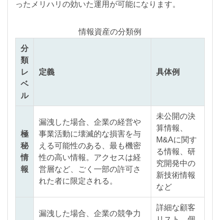
ったメリハリの効いた運用が可能になります。
情報資産の分類例
分
類
レ
定義
具体例
ベ
ル
未公開の決
漏洩した場合、企業の経営や
算情報、
極
事業活動に壊滅的な損害を与
M&Aに関す
秘
える可能性のある、最も機密
る情報、研
情
性の高い情報。アクセスは経
究開発中の
報
営層など、ごく一部の許可さ
新技術情報
れた者に限定される。
など
詳細な顧客
漏洩した場合、企業の競争力
リスト、個