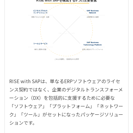
RISE with SAPを構成する5つの主要要素
ビジネスプロセス
SAP Business
インテリジェンス
Network
業務プロセスの分析・改善
企業間取引の連携
SAP S/4HANA
Cloud
中核となるクラウドERP
SAP Business
ツールとサービス
Technology Platform
移行と運用の支援
拡張と統合のプラットフォーム
これらが連携し、包括的なDXを実現
RISE with SAPは、単なるERPソフトウェアのライセ
ンス契約ではなく、企業のデジタルトランスフォーメ
ーション（DX）を包括的に支援するために必要な
「ソフトウェア」「プラットフォーム」「ネットワー
ク」「ツール」がセットになったパッケージソリュー
ションです。