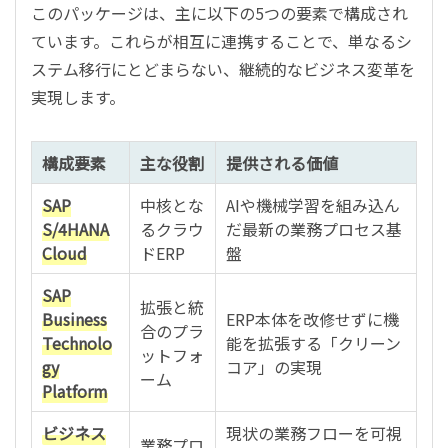
このパッケージは、主に以下の5つの要素で構成され
ています。これらが相互に連携することで、単なるシ
ステム移行にとどまらない、継続的なビジネス変革を
実現します。
構成要素
主な役割
提供される価値
SAP
中核とな
AIや機械学習を組み込ん
S/4HANA
るクラウ
だ最新の業務プロセス基
Cloud
ドERP
盤
SAP
拡張と統
Business
ERP本体を改修せずに機
合のプラ
Technolo
能を拡張する「クリーン
ットフォ
gy
コア」の実現
ーム
Platform
ビジネス
現状の業務フローを可視
業務プロ