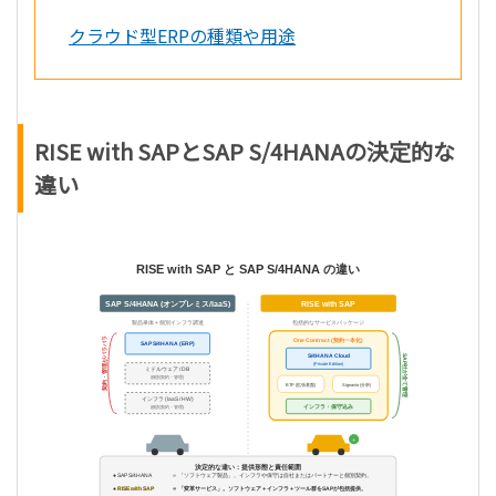
クラウド型ERPの種類や用途
RISE with SAPとSAP S/4HANAの決定的な
違い
RISE with SAP と SAP S/4HANA の違い
SAP S/4HANA (オンプレミス/IaaS)
RISE with SAP
製品単体 + 個別インフラ調達
包括的なサービスパッケージ
契約・管理がバラバラ
One Contract (契約一本化)
SAP S/4HANA (ERP)
S/4HANA Cloud
SAP社が全て管理
(Private Edition)
ミドルウェア / DB
(個別契約・管理)
BTP (拡張基盤)
Signavio (分析)
インフラ (IaaS / HW)
インフラ・保守込み
(個別契約・管理)
＋
「車」を購入
サブスクリプション
決定的な違い：提供形態と責任範囲
整備・保険は自分で手配
車＋保守＋保険のセット
● SAP S/4HANA
＝ 「ソフトウェア製品」。インフラや保守は自社またはパートナーと個別契約。
● RISE with SAP
＝ 「変革サービス」。ソフトウェア＋インフラ＋ツール群をSAPが包括提供。