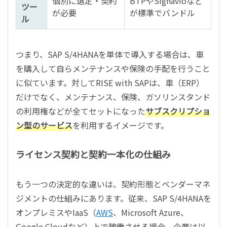
個別に選定・契約
BTPやSignavioなど
ツー
が必要
が標準でバンドル
ル
つまり、SAP S/4HANAを単体で導入する場合は、車
を購入して自らメンテナンスや保険の手配を行うこと
に似ています。対してRISE with SAPは、車（ERP）
だけでなく、メンテナンス、保険、ガソリンスタンド
の利用権などが全てセットになった
サブスクリプショ
ン型のサービス
を利用するイメージです。
ライセンス契約と契約一本化の仕組み
もう一つの決定的な違いは、契約形態とベンダーマネ
ジメントの仕組みにあります。従来、SAP S/4HANAを
オンプレミスやIaaS（
AWS
、Microsoft Azure、
Google Cloudなど）上で稼働させる場合、企業は以