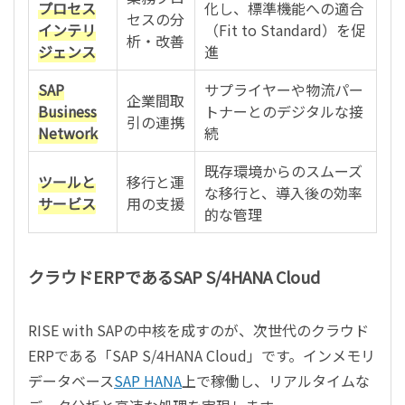
プロセス
化し、標準機能への適合
セスの分
インテリ
（Fit to Standard）を促
析・改善
ジェンス
進
SAP
サプライヤーや物流パー
企業間取
Business
トナーとのデジタルな接
引の連携
Network
続
既存環境からのスムーズ
ツールと
移行と運
な移行と、導入後の効率
サービス
用の支援
的な管理
クラウドERPであるSAP S/4HANA Cloud
RISE with SAPの中核を成すのが、次世代のクラウド
ERPである「SAP S/4HANA Cloud」です。インメモリ
データベース
SAP HANA
上で稼働し、リアルタイムな