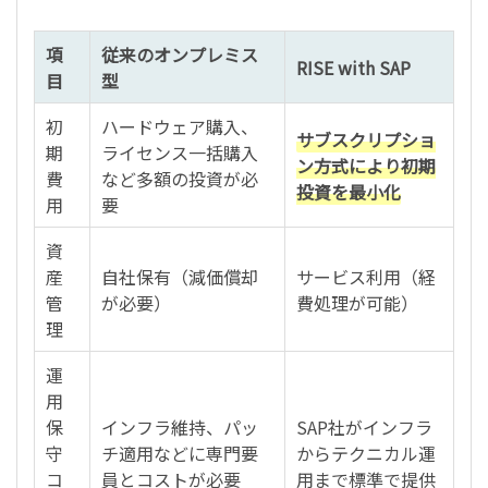
項
従来のオンプレミス
RISE with SAP
目
型
初
ハードウェア購入、
サブスクリプショ
期
ライセンス一括購入
ン方式により初期
費
など多額の投資が必
投資を最小化
用
要
資
産
自社保有（減価償却
サービス利用（経
管
が必要）
費処理が可能）
理
運
用
保
インフラ維持、パッ
SAP社がインフラ
守
チ適用などに専門要
からテクニカル運
コ
員とコストが必要
用まで標準で提供