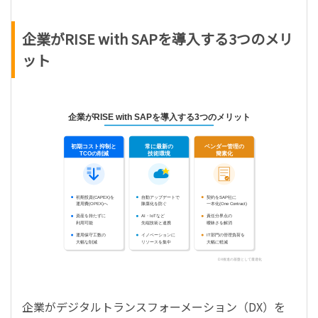
企業がRISE with SAPを導入する3つのメリ
ット
企業がRISE with SAPを導入する3つのメリット
初期コスト抑制と
常に最新の
ベンダー管理の
技術環境
TCOの削減
簡素化
初期投資(CAPEX)を
自動アップデートで
契約をSAP社に
運用費(OPEX)へ
陳腐化を防ぐ
一本化(One Contract)
資産を持たずに
AI・IoTなど
責任分界点の
利用可能
先端技術と連携
曖昧さを解消
運用保守工数の
イノベーションに
IT部門の管理負荷を
大幅な削減
リソースを集中
大幅に軽減
DX推進の基盤として最適化
企業がデジタルトランスフォーメーション（DX）を