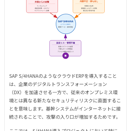
内部不正・持ち出し
外部からの攻撃
ランサムウェア
特権IDの乱用
標的型攻撃・ゼロデイ
退職者によるデータ窃取
サプライチェーン攻撃
委託先の管理不備
SAP S/4HANA
（クラウドERP）
重要データ・基幹情報
設定ミス・管理不備
初期パスワードの放置
不要なポート/API開放
アクセス権限の設定ミス
SAP S/4HANAのようなクラウドERPを導入すること
は、企業のデジタルトランスフォーメーション
（DX）を加速させる一方で、従来のオンプレミス環
境とは異なる新たなセキュリティリスクに直面するこ
とを意味します。基幹システムがインターネットに接
続されることで、攻撃の入り口が増加するためです。
ここでは、S/4HANA導入プロジェクトにおいて特に