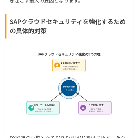
き起こす最大の要因となります。
SAPクラウドセキュリティを強化するため
の具体的対策
SAPクラウドセキュリティ強化の3つの柱
多要素認証とID管理
MFA導入 / 特権ID管理
退職者の即時無効化
SAP S/4HANA
クラウド環境
通信・データの暗号化
ログ監視と監査
TLSによる通信保護
監査ログの取得
DB・バックアップ暗号化
異常検知・定期監査
DX推進の中核となるSAP S/4HANAをはじめとしたク