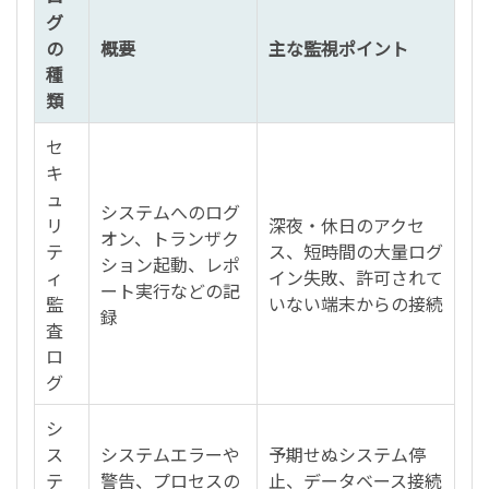
グ
の
概要
主な監視ポイント
種
類
セ
キ
ュ
システムへのログ
リ
深夜・休日のアクセ
オン、トランザク
テ
ス、短時間の大量ログ
ション起動、レポ
ィ
イン失敗、許可されて
ート実行などの記
監
いない端末からの接続
録
査
ロ
グ
シ
ス
システムエラーや
予期せぬシステム停
テ
警告、プロセスの
止、データベース接続