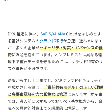
DXの推進に伴い、
SAP S/4HANA
Cloudをはじめとす
る基幹システムの
クラウド移行
が急速に進んでいます
が、多くの企業が
セキュリティ対策とガバナンスの維
持
に課題を抱えています。オンプレミスとは異なる環
境下で重要データを守るためには、クラウド特有のリ
スク管理が不可欠です。
結論から申し上げますと、SAPクラウドセキュリティ
を成功させる鍵は、
「責任共有モデル」の正しい理解
と多要素認証を含む厳格なID管理
にあります。本記事
では、導入前に必ず知っておくべき基本概念から、脅
威への具体的対策までを網羅的に解説します。