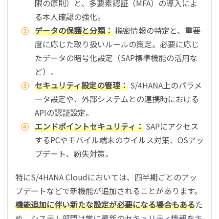
限の原則）と、多要素認証（MFA）の導入によ
る本人確認の強化。
データの保護と分類：
機密情報の特定と、重要
度に応じた取り扱いルールの策定。必要に応じ
たデータの暗号化設定（SAP標準機能の活用な
ど）。
セキュリティ設定の管理：
S/4HANA上のパラメ
ータ設定や、外部システムとの連携時における
APIの認証設定。
エンドポイントセキュリティ：
SAPにアクセス
するPCやモバイル端末のウイルス対策、OSアッ
プデート、紛失対策。
特にS/4HANA Cloudにおいては、四半期ごとのアッ
プデートなどで新機能が追加されることがあります。
機能追加に伴い新たな設定が必要になる場合もある
た
め、システム部門は常に最新のセキュリティ情報をキ