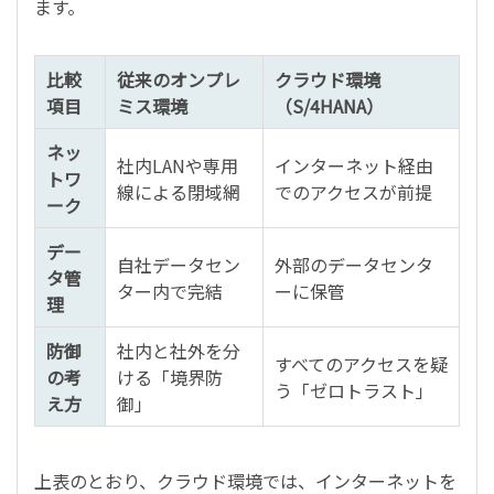
ます。
比較
従来のオンプレ
クラウド環境
項目
ミス環境
（S/4HANA）
ネッ
社内LANや専用
インターネット経由
トワ
線による閉域網
でのアクセスが前提
ーク
デー
自社データセン
外部のデータセンタ
タ管
ター内で完結
ーに保管
理
防御
社内と社外を分
すべてのアクセスを疑
の考
ける「境界防
う「ゼロトラスト」
え方
御」
上表のとおり、クラウド環境では、インターネットを