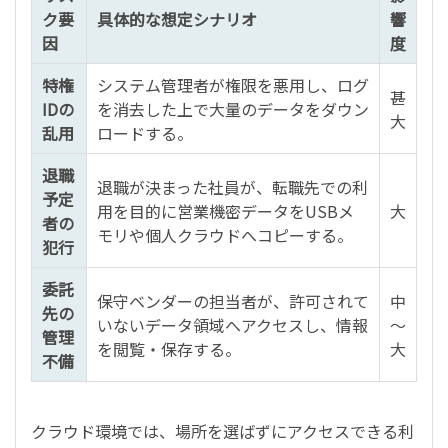
ク要
具体的な想定シナリオ
響
因
度
特権
システム管理者が権限を悪用し、ログ
甚
IDの
を消去した上で大量のデータをダウン
大
乱用
ロードする。
退職
退職が決まった社員が、転職先での利
予定
用を目的に営業機密データをUSBメ
大
者の
モリや個人クラウドへコピーする。
犯行
委託
保守ベンダーの担当者が、許可されて
中
先の
いないデータ領域へアクセスし、情報
〜
管理
を閲覧・保存する。
大
不備
クラウド環境では、場所を選ばずにアクセスできる利