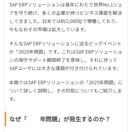
SAP ERP
ソリューションは長年にわたり世界
No.1
シェ
アを守り続け、多くの企業が持つビジネス課題を解決
してきました。日本では約
2,000
社で稼働しており、
今もなおその市場は拡大しています。
そんな
SAP ERP
ソリューションに迫るビッグイベント
が「
2025
年問題」です。これは
SAP ERP
ソリューショ
ンの保守サポート期限終了を意味し、それに伴って
SAP
ユーザには大きな課題が付き付けられています。
本稿では
SAP ERP
ソリューションの「
2025
年問題」に
ついて詳しく説明し、その対処についてもご紹介しま
す。
なぜ「
2025
年問題」が発生するのか？