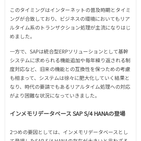
このタイミングはインターネットの普及時期とタイミ
ングが合致しており、ビジネスの環境においてもリア
ルタイム系のトランザクション処理が主流になりはじ
めました。
一方で、
SAP
は統合型
ERP
ソリューションとして基幹
システムに求められる機能追加や毎年繰り返される制
度対応など、旧来の機能との互換性を保つための考慮
も相まって、システムは徐々に肥大化していく結果と
なり、時代の要請でもあるリアルタイム処理への対応
がより困難な状況になっていきました。
インメモリデータベース SAP
S/4 HANA
の登場
2
つめの要因としては、インメモリデータベースとし
て登場した
SAP S/4 HANA
の存在が大きいと言わざる