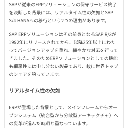
SAP
が従来の
ERP
ソリューションの保守サービス終了
を決断した背景には、リアルタイム性の欠如と
SAP
S/4 HANA
への移行という
2
つの理由があります。
SAP ERP
ソリューションはその前身となる
SAP R/3
が
1992
年にリリースされてから、以降
25
年以上にわた
ってバージョンアップを重ね、細やかな対応を行って
きました。そのため
ERP
ソリューションとしての機能
も網羅性には申し分ない製品であり、故に世界トップ
のシェアを誇っています。
リアルタイム性の欠如
ERP
が登場した背景として、メインフレームからオー
プンシステム（統合型から分散型アーキテクチャ）へ
の変革が進んだ時期と重なっています。